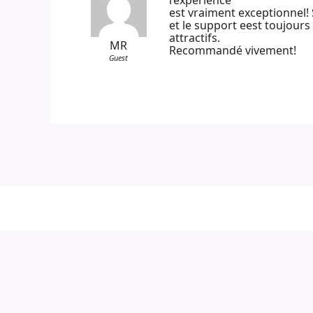
l’expérience
est vraiment exceptionnel! 
et le support eest toujours
attractifs.
MR
Recommandé vivement!
Guest