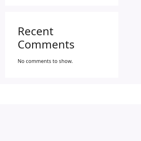
Recent
Comments
No comments to show.