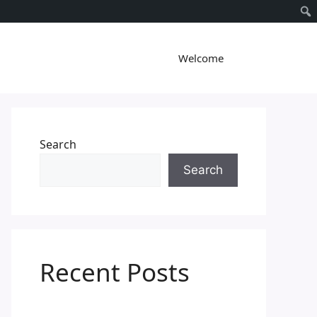
Welcome
Search
Search
Recent Posts