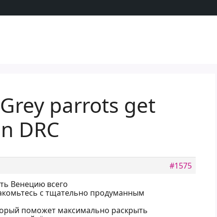
 Grey parrots get
in DRC
#1575
еть Венецию всего
накомьтесь с тщательно продуманным
оторый поможет максимально раскрыть