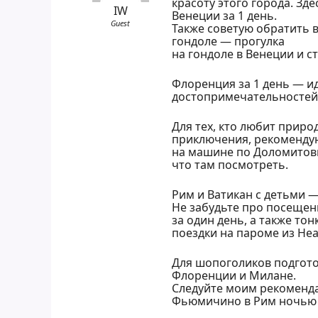
красоту этого города. Зде
IW
Венеции за 1 день.
Guest
Также советую обратить 
гондоле — прогулка
на гондоле в Венеции и с
Флоренция за 1 день — и
достопримечательностей
Для тех, кто любит приро
приключения, рекоменду
на машине по Доломитов
что там посмотреть.
Рим и Ватикан с детьми —
Не забудьте про посещен
за один день, а также тон
поездки на пароме из Неа
Для шопоголиков подгото
Флоренции и Милане.
Следуйте моим рекоменда
Фьюмичино в Рим ночью и