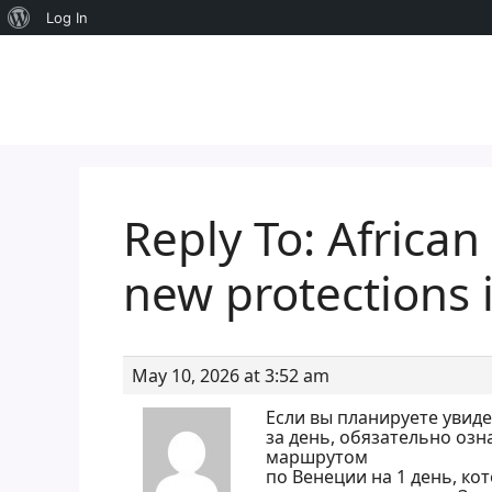
About
Log In
Skip
WordPress
to
content
Reply To: African
new protections 
May 10, 2026 at 3:52 am
Если вы планируете увид
за день, обязательно оз
маршрутом
по Венеции на 1 день, к