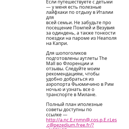
Если путешествуете с детьми
— у меня есть полезные
лайфхаки по отдыху в Италии
для
всей семьи. Не забудьте про
посещение Помпей и Везувия
за одиндень, а также тонкости
поездки на пароме из Неаполя
на Капри.
Для шопоголиков
подготовлены аутлеты The
Mall во Флоренции и
отзывы. Следуйте моим
рекомендациям, чтобы
удобно добраться из
аэропорта Фьюмичино в Рим
ночью и узнать все о
транспорте в Милане.
Полный план иполезные
советы доступны по
ссылке —
http://a.nc.E.rnmn@.r.os.p.E.r.Les
.c@pezedium.free.fr/?