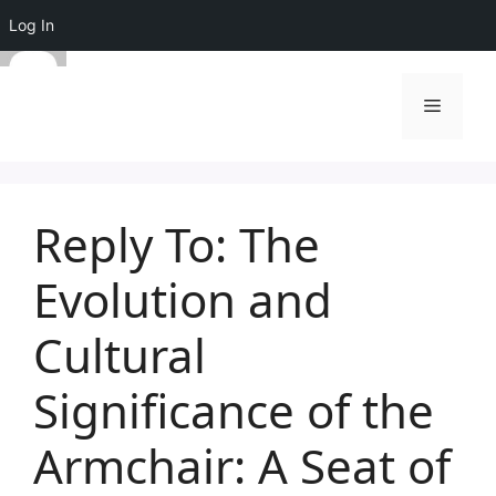
Log In
Skip
to
Menu
content
Reply To: The
Evolution and
Cultural
Significance of the
Armchair: A Seat of