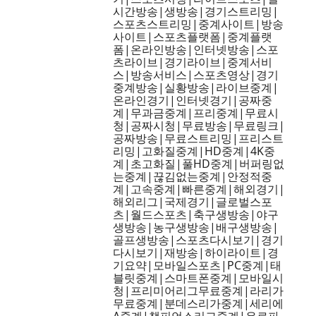
시간방송|생방송|경기스트리밍|
스포츠스트리밍|중계사이트|방송
사이트|스포츠플랫폼|중계플랫
폼|온라인방송|인터넷방송|스포
츠라이브|경기라이브|중계서비
스|방송서비스|스포츠영상|경기
중계방송|실황방송|라이브중계|
온라인경기|인터넷경기|공짜중
계|무과금중계|프리중계|무료시
청|공짜시청|무료방송|무료링크|
공짜방송|무료스트리밍|프리스트
리밍|고화질중계|HD중계|4K중
계|초고화질|풀HD중계|버퍼링없
는중계|끊김없는중계|안정적중
계|고속중계|빠른중계|해외경기|
해외리그|국제경기|글로벌스포
츠|월드스포츠|축구생방송|야구
생방송|농구생방송|배구생방송|
골프생방송|스포츠다시보기|경기
다시보기|재방송|하이라이트|경
기요약|모바일스포츠|PC중계|태
블릿중계|스마트폰중계|모바일시
청|프리미어리그무료중계|라리가
무료중계|분데스리가중계|세리에