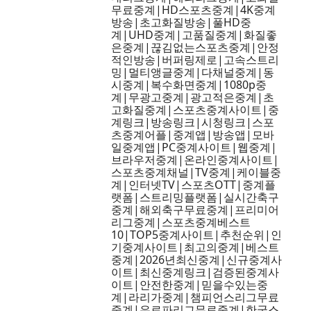
무료중계|HD스포츠중계|4K중계
방송|초고화질방송|풀HD중
계|UHD중계|고품질중계|화질좋
은중계|끊김없는스포츠중계|안정
적인방송|버퍼링제로|고속스트리
밍|멀티앵글중계|다채널중계|동
시중계|복수화면중계|1080p중
계|무광고중계|광고적은중계|초
고화질중계|스포츠중계사이트|중
계링크|방송링크|시청링크|스포
츠중계어플|중계앱|방송앱|모바
일중계앱|PC중계사이트|웹중계|
브라우저중계|온라인중계사이트|
스포츠중계채널|TV중계|케이블중
계|인터넷TV|스포츠OTT|중계플
랫폼|스트리밍플랫폼|실시간축구
중계|해외축구무료중계|프리미어
리그중계|스포츠중계베스트
10|TOP5중계사이트|추천순위|인
기중계사이트|최고의중계|베스트
중계|2026년최신중계|신규중계사
이트|최신중계링크|검증된중계사
이트|안전한중계|믿을수있는중
계|라리가중계|챔피언스리그무료
중계|유로파리그무료중계|한국스