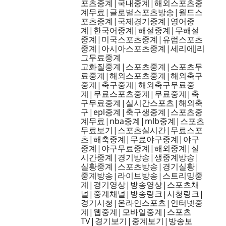
포츠중계|국내중계|해외스포츠중
계무료|글로벌스포츠방송|월드스
포츠중계|국제경기중계|영어중
계|한국어중계|해설중계|무해설
중계|미국스포츠중계|유럽스포츠
중계|아시아스포츠중계|세리에J리
그무료중계
고화질중계|스포츠중계|스포츠무
료중계|해외스포츠중계|해외축구
중계|축구중계|해외축구무료중
계|무료스포츠중계|무료중계|축
구무료중계|실시간스포츠|해외축
구|epl중계|축구생중계|스포츠중
계무료|nba중계|mlb중계|스포츠
무료보기|스포츠실시간|무료스포
츠|해축중계|무료야구중계|야구
중계|야구무료중계|해외중계|실
시간중계|경기방송|생중계방송|
실황중계|스포츠방송|경기실황|
중계방송|라이브방송|스트리밍중
계|경기영상|방송영상|스포츠채
널|중계채널|방송링크|시청링크|
경기시청|온라인스포츠|인터넷중
계|웹중계|모바일중계|스포츠
TV|경기보기|중계보기|방송보