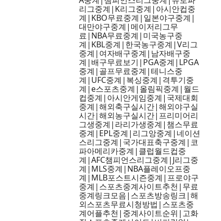
A중계|챔피언스리그중계|유로파
리그중계|K리그중계|아시안컵중
계|KBO무료중계|일본야구중계|
대만야구중계|메이저리그무
료|NBA무료중계|미국농구중
계|KBL중계|한국농구중계|V리그
중계|여자배구중계|남자배구중
계|배구무료보기|PGA중계|LPGA
중계|골프무료중계|테니스중
계|UFC중계|복싱중계|격투기중
계|e스포츠중계|올림픽중계|월드
컵중계|아시안게임중계|국제대회
중계|해외축구실시간|해외야구실
시간|해외농구실시간|프리미어리
그생중계|라리가생중계|챔스무료
중계|EPL중계|리그앙중계|네이션
스리그중계|국가대표축구중계|코
파아메리카중계|클럽월드컵중
계|AFC챔피언스리그중계|J리그중
계|MLS중계|NBA플레이오프중
계|MLB포스트시즌중계|프로야구
중계|스포츠중계사이트추천|무료
중계링크모음|스포츠방송링크|해
외스포츠무료시청방법|스포츠중
계어플추천|중계사이트순위|고화