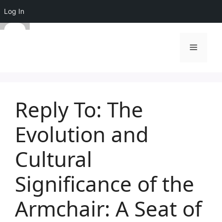
Log In
Skip
to
Menu
content
Reply To: The
Evolution and
Cultural
Significance of the
Armchair: A Seat of