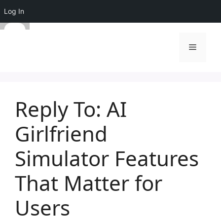
Log In
Skip
to
Menu
content
Reply To: AI
Girlfriend
Simulator Features
That Matter for
Users