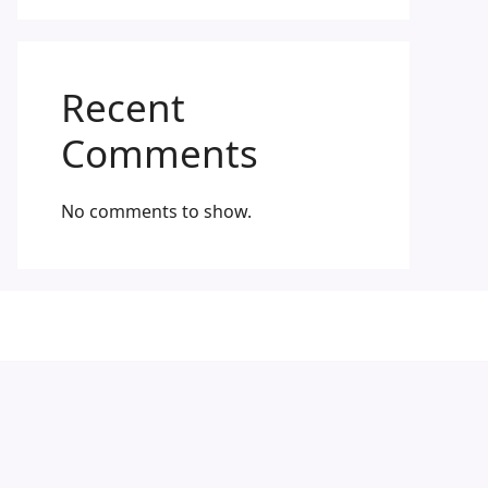
Recent
Comments
No comments to show.