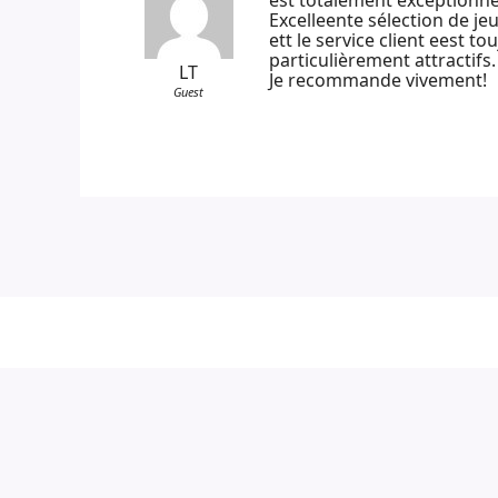
est totalement exceptionne
Excelleente sélection de je
ett le service client eest t
particulièrement attractifs.
LT
Je recommande vivement!
Guest