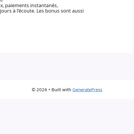
l!
ux, paiements instantanés,
oujours à l’écoute. Les bonus sont aussi
© 2026
• Built with
GeneratePress