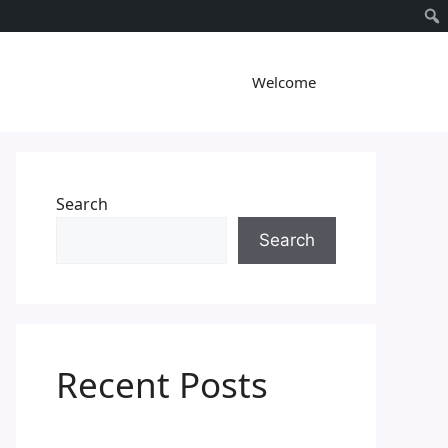
Welcome
Search
Search
Recent Posts