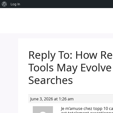
About
Log In
Skip
WordPress
to
content
Reply To: How Re
Tools May Evolv
Searches
June 3, 2026 at 1:26 am
Je m’amuse chez topp 10 ca