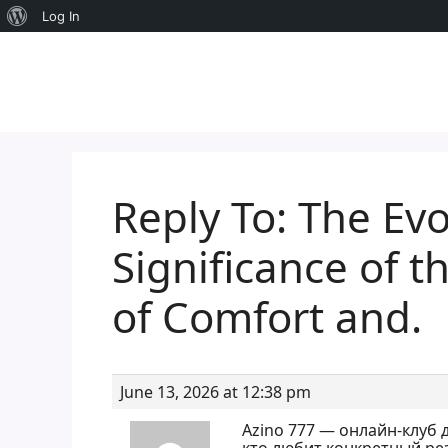
About
Log In
Skip
WordPress
to
content
Reply To: The Evo
Significance of t
of Comfort and.
June 13, 2026 at 12:38 pm
Azino 777 — онлайн-клуб д