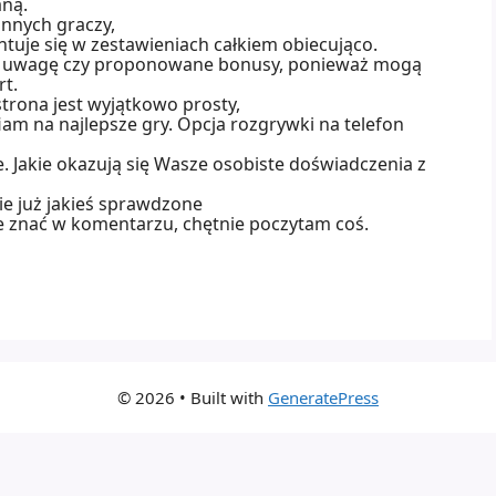
aną.
innych graczy,
ntuje się w zestawieniach całkiem obiecująco.
ić uwagę czy proponowane bonusy, ponieważ mogą
rt.
trona jest wyjątkowo prosty,
iam na najlepsze gry. Opcja rozgrywki na telefon
e. Jakie okazują się Wasze osobiste doświadczenia z
e już jakieś sprawdzone
e znać w komentarzu, chętnie poczytam coś.
© 2026
• Built with
GeneratePress