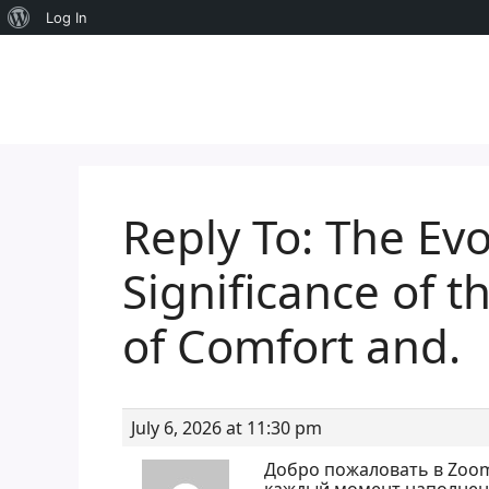
About
Log In
Skip
WordPress
to
content
Reply To: The Evo
Significance of t
of Comfort and.
July 6, 2026 at 11:30 pm
Добро пожаловать в Zooma