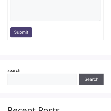
Submit
Search
Search
Recent Posts