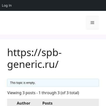
Log In
Skip
to
Menu
content
https://spb-
generic.ru/
This topic is empty.
Viewing 3 posts - 1 through 3 (of 3 total)
Author
Posts